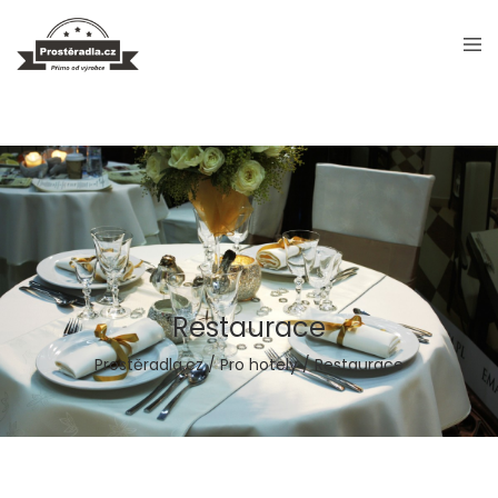
Restaurace
Prostěradla.cz
/
Pro hotely
/
Restaurace