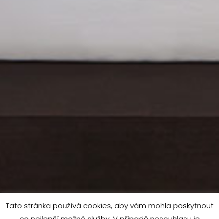
Tato stránka používá cookies, aby vám mohla poskytnout
co nejlepší možné služby. V případě nesouhlasu je