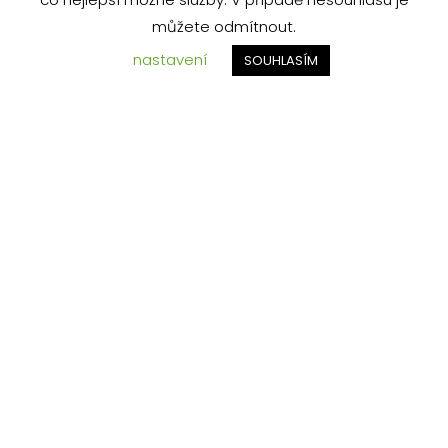
můžete odmítnout.
nastavení
SOUHLASÍM
Bohemian premium quality
Český výrobce